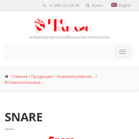
Перейти
+7 495 215-26-38
Поиск
English
к
основному
содержанию
эндоваскулярные медицинские технологии
Toggle
navigat
Вы
Главная
/
Продукция
/
Эндоваскулярная...
/
Вспомогательные...
здесь
SNARE